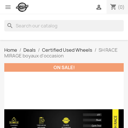
shopping_cart


(0)
search
Home
Deals
Certified Used Wheels
SH RACE
MIRAGE boyaux d'occasion
ON SALE!