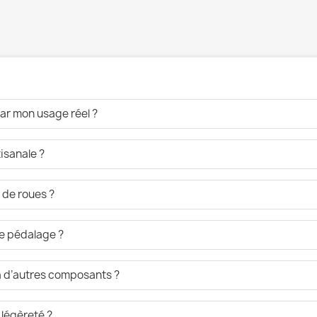
ar mon usage réel ?
isanale ?
 de roues ?
de pédalage ?
 à d’autres composants ?
 légèreté ?