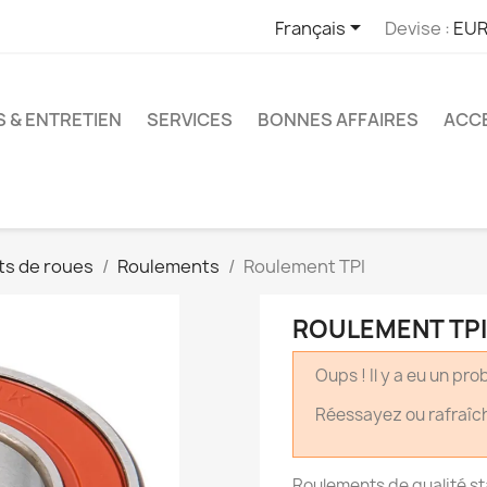

Français
Devise :
EUR
S & ENTRETIEN
SERVICES
BONNES AFFAIRES
ACCE
s de roues
Roulements
Roulement TPI
ROULEMENT TPI
Oups ! Il y a eu un pr
Réessayez ou rafraîc
Roulements de qualité st