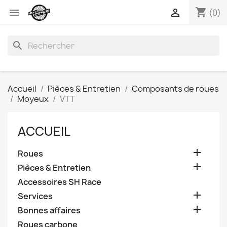
shopping_cart


(0)
search
Accueil
Pièces & Entretien
Composants de roues
Moyeux
VTT
ACCUEIL

Roues

Pièces & Entretien
Accessoires SH Race

Services

Bonnes affaires
Roues carbone