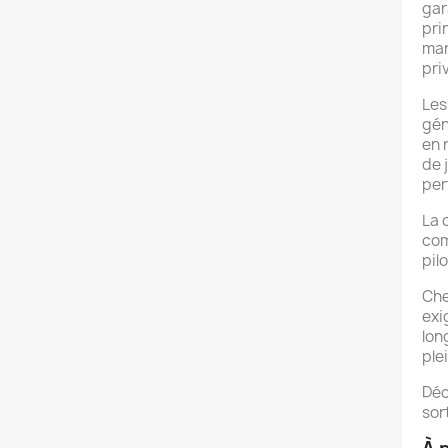
gar
pri
mar
pri
Les
gén
en 
de 
per
La 
com
pil
Che
exi
lon
ple
Déc
sor