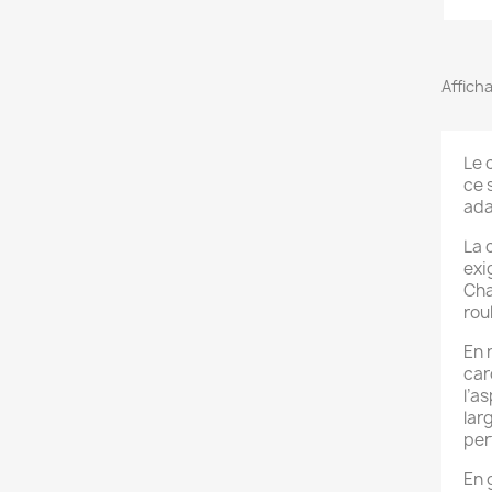
Afficha
Le 
ce 
ada
La 
exi
Cha
rou
En 
car
l’a
lar
per
En 