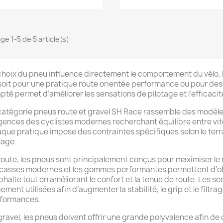
ge 1-5 de 5 article(s)
choix du pneu influence directement le comportement du vélo, le
soit pour une pratique route orientée performance ou pour des 
pté permet d’améliorer les sensations de pilotage et l’efficacit
catégorie pneus route et gravel SH Race rassemble des modèl
gences des cyclistes modernes recherchant équilibre entre vite
que pratique impose des contraintes spécifiques selon le terra
lage.
route, les pneus sont principalement conçus pour maximiser le 
casses modernes et les gommes performantes permettent d’obte
sphalte tout en améliorant le confort et la tenue de route. Les se
gement utilisées afin d’augmenter la stabilité, le grip et le fil
formances.
gravel, les pneus doivent offrir une grande polyvalence afin d