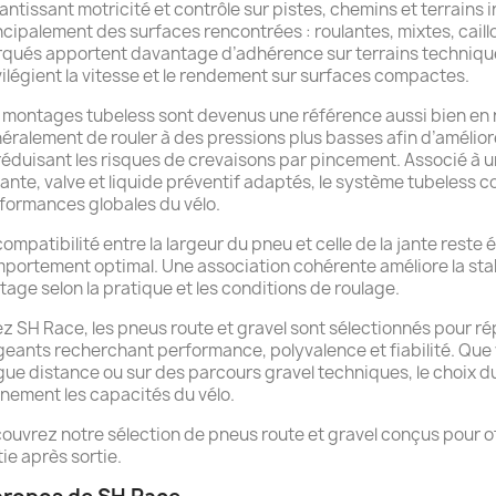
antissant motricité et contrôle sur pistes, chemins et terrains i
ncipalement des surfaces rencontrées : roulantes, mixtes, cai
qués apportent davantage d’adhérence sur terrains techniques 
vilégient la vitesse et le rendement sur surfaces compactes.
 montages tubeless sont devenus une référence aussi bien en r
éralement de rouler à des pressions plus basses afin d’améliorer
réduisant les risques de crevaisons par pincement. Associé à
jante, valve et liquide préventif adaptés, le système tubeless con
formances globales du vélo.
compatibilité entre la largeur du pneu et celle de la jante reste
portement optimal. Une association cohérente améliore la stabil
otage selon la pratique et les conditions de roulage.
z SH Race, les pneus route et gravel sont sélectionnés pour r
geants recherchant performance, polyvalence et fiabilité. Que 
gue distance ou sur des parcours gravel techniques, le choix d
inement les capacités du vélo.
ouvrez notre sélection de pneus route et gravel conçus pour o
tie après sortie.