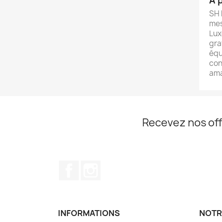
À 
SH 
mes
Lux
gra
équ
con
ama
Recevez nos off
Facebook
Instagram
INFORMATIONS
NOTR