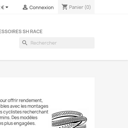
shopping_cart


Panier
(0)
 €
Connexion
SSOIRES SH RACE
search
our offrir rendement,
ibles avec les montages
s cyclistes recherchant
chemins. Des modèles
es plus engagées.