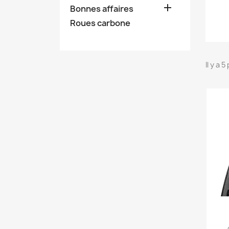

Bonnes affaires
Roues carbone
Il y a 