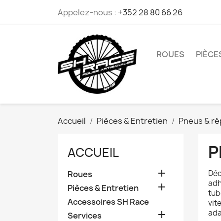
Appelez-nous :
+352 28 80 66 26
ROUES
PIÈCE
Accueil
Pièces & Entretien
Pneus & ré
P
ACCUEIL

Déc
Roues
adh

Pièces & Entretien
tub
Accessoires SH Race
vit
ada

Services