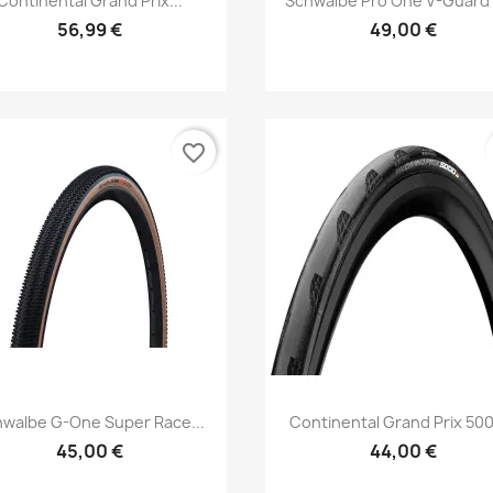
Continental Grand Prix...
Schwalbe Pro One V-Guard
56,99 €
49,00 €
favorite_border
Aperçu rapide
Aperçu rapide


walbe G-One Super Race...
Continental Grand Prix 500
45,00 €
44,00 €