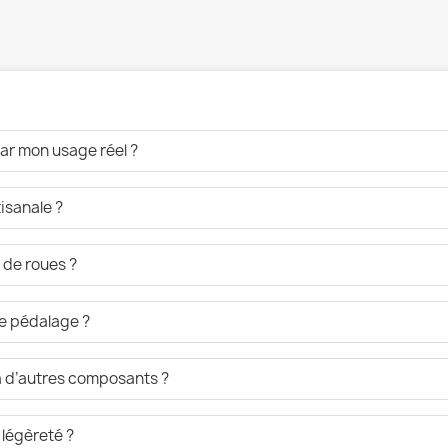
ar mon usage réel ?
isanale ?
 de roues ?
de pédalage ?
 à d’autres composants ?
 légèreté ?