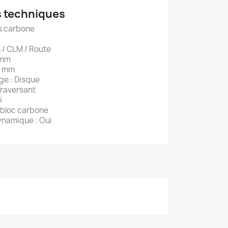
s techniques
s carbone
on / CLM / Route
 mm
9 mm
ge : Disque
Traversant
i
obloc carbone
ynamique : Oui