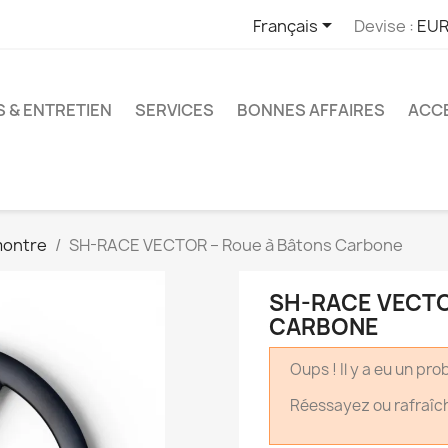

Français
Devise :
EUR
S & ENTRETIEN
SERVICES
BONNES AFFAIRES
ACCE
montre
SH-RACE VECTOR – Roue à Bâtons Carbone
SH-RACE VECTO
CARBONE
Oups ! Il y a eu un pr
Réessayez ou rafraîc