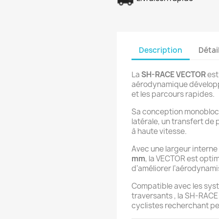
Description
Détai
La
SH-RACE VECTOR
est
aérodynamique développée
et les parcours rapides.
Sa conception monobloc 
latérale, un transfert de
à haute vitesse.
Avec une largeur interne
mm
, la VECTOR est opti
d’améliorer l’aérodynami
Compatible avec les syst
traversants , la SH-RAC
cyclistes recherchant pe