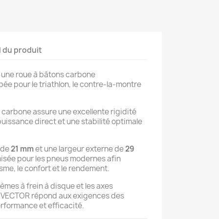
l du produit
 une roue à bâtons carbone
 pour le triathlon, le contre-la-montre
carbone assure une excellente rigidité
 puissance direct et une stabilité optimale
 de
21 mm
et une largeur externe de
29
misée pour les pneus modernes afin
sme, le confort et le rendement.
èmes à frein à disque et les axes
E VECTOR répond aux exigences des
rformance et efficacité.