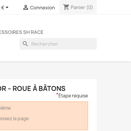
shopping_cart


Panier
(0)
 €
Connexion
SSOIRES SH RACE
search
R – ROUE À BÂTONS
*
Étape requise
oblème
hissez la page