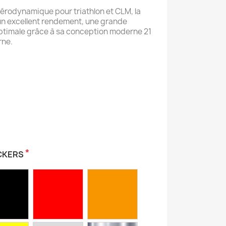
érodynamique pour triathlon et CLM, la
n excellent rendement, une grande
 optimale grâce à sa conception moderne 21
rne.
*
CKERS