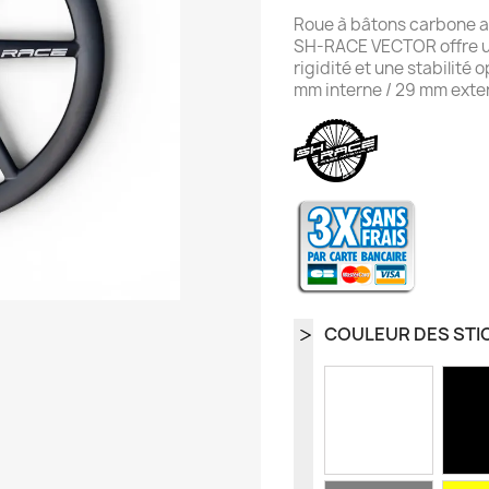
Roue à bâtons carbone a
SH-RACE VECTOR offre u
rigidité et une stabilité
mm interne / 29 mm exte
COULEUR DES STI