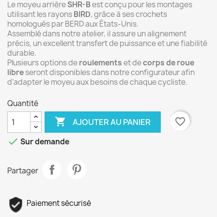
Le moyeu arrière
SHR-B
est conçu pour les montages
utilisant les rayons
BIRD
, grâce à ses crochets
homologués par BERD aux États-Unis.
Assemblé dans notre atelier, il assure un alignement
précis, un excellent transfert de puissance et une fiabilité
durable.
Plusieurs options de
roulements
et de
corps de roue
libre
seront disponibles dans notre configurateur afin
d’adapter le moyeu aux besoins de chaque cycliste.
Quantité

favorite_border
AJOUTER AU PANIER

Sur demande
Partager
Paiement sécurisé