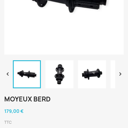


MOYEUX BERD
179,00 €
TTC