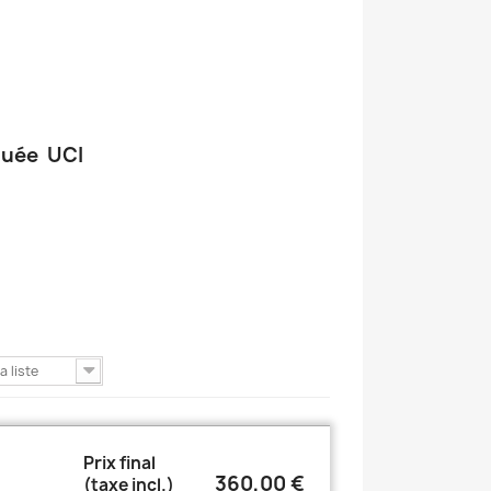
guée UCI
a liste
Prix final
360,00 €
(taxe incl.)