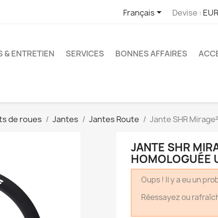

Français
Devise :
EUR
S & ENTRETIEN
SERVICES
BONNES AFFAIRES
ACCE
s de roues
Jantes
Jantes Route
Jante SHR Mirage²
JANTE SHR MIRA
HOMOLOGUÉE 
Oups ! Il y a eu un pr
Réessayez ou rafraîc