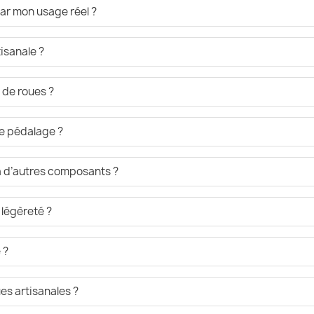
ar mon usage réel ?
isanale ?
 de roues ?
de pédalage ?
 à d’autres composants ?
 légèreté ?
 ?
es artisanales ?