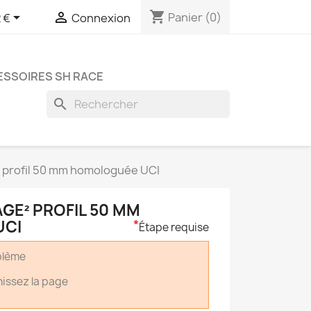
shopping_cart


Panier
(0)
 €
Connexion
SSOIRES SH RACE
search
 profil 50 mm homologuée UCI
GE² PROFIL 50 MM
UCI
*
Étape requise
oblème
hissez la page