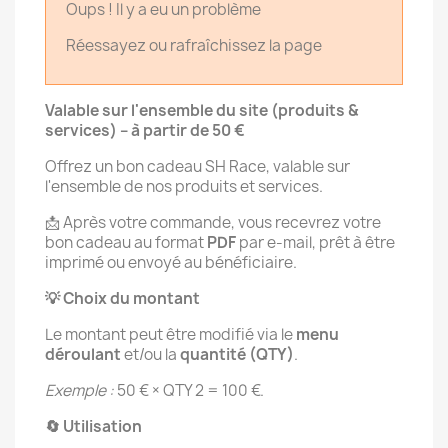
Oups ! Il y a eu un problème
Réessayez ou rafraîchissez la page
Valable sur l'ensemble du site (produits &
services) – à partir de 50 €
Offrez un bon cadeau SH Race, valable sur
l'ensemble de nos produits et services.
📩 Après votre commande, vous recevrez votre
bon cadeau au format
PDF
par e-mail, prêt à être
imprimé ou envoyé au bénéficiaire.
💡 Choix du montant
Le montant peut être modifié via le
menu
déroulant
et/ou la
quantité (QTY)
.
Exemple :
50 € × QTY 2 = 100 €.
🔄 Utilisation