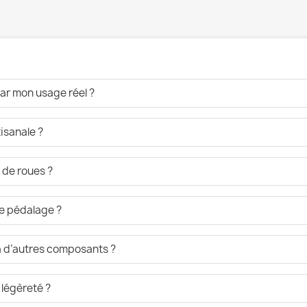
ar mon usage réel ?
isanale ?
 de roues ?
de pédalage ?
 à d’autres composants ?
 légèreté ?