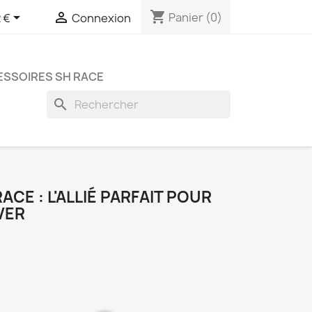
shopping_cart


Panier
(0)
 €
Connexion
SSOIRES SH RACE
search
CE : L'ALLIÉ PARFAIT POUR
VER