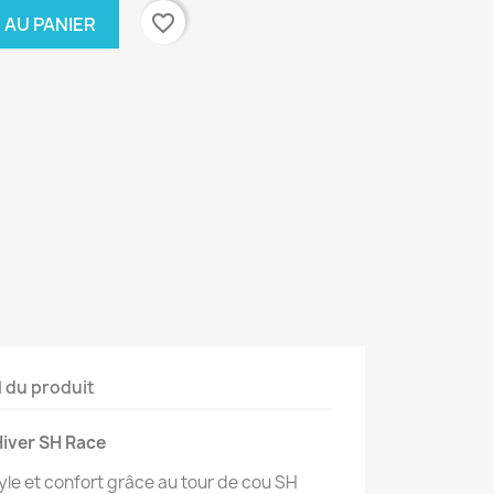
favorite_border
 AU PANIER
l du produit
iver SH Race
tyle et confort grâce au tour de cou SH