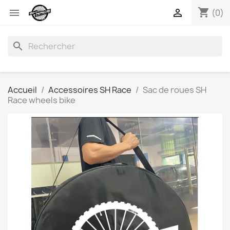
shopping_cart


(0)
search
Accueil
Accessoires SH Race
Sac de roues SH
Race wheels bike