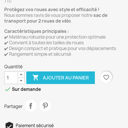
TTC
Protégez vos roues avec style et efficacité !
Nous sommes ravis de vous proposer notre
sac de
transport pour 2 roues de vélo
.
Caractéristiques principales :
✔️ Matériau robuste pour une protection optimale
✔️ Convient à toutes les tailles de roues
✔️ Design compact et pratique pour vos déplacements
✔️ Rangement simple et sécurisé
Quantité

favorite_border
AJOUTER AU PANIER

Sur demande
Partager
Paiement sécurisé